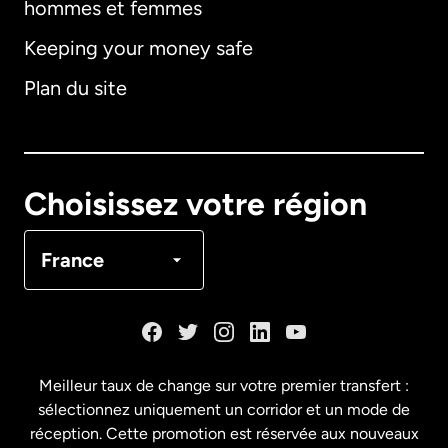
hommes et femmes
Keeping your money safe
Allemagne
Plan du site
Australie
Canada
English
Choisissez votre région
Canada
Français
France
Danemark
Espagne
Meilleur taux de change sur votre premier transfert :
sélectionnez uniquement un corridor et un mode de
États-Unis
English
réception. Cette promotion est réservée aux nouveaux