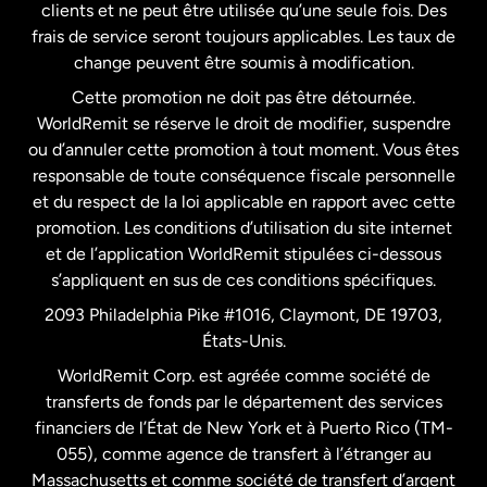
clients et ne peut être utilisée qu’une seule fois. Des
frais de service seront toujours applicables. Les taux de
États-Unis
Español
change peuvent être soumis à modification.
Cette promotion ne doit pas être détournée.
France
WorldRemit se réserve le droit de modifier, suspendre
ou d’annuler cette promotion à tout moment. Vous êtes
responsable de toute conséquence fiscale personnelle
Malaisie
et du respect de la loi applicable en rapport avec cette
promotion. Les conditions d’utilisation du site internet
Nouvelle-Zélande
et de l’application WorldRemit stipulées ci-dessous
s’appliquent en sus de ces conditions spécifiques.
Pays-Bas
2093 Philadelphia Pike #1016, Claymont, DE 19703,
États-Unis.
WorldRemit Corp. est agréée comme société de
Royaume-Uni
transferts de fonds par le département des services
financiers de l’État de New York et à Puerto Rico (TM-
Suède
055), comme agence de transfert à l’étranger au
Massachusetts et comme société de transfert d’argent