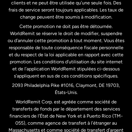
clients et ne peut être utilisée qu’une seule fois. Des
frais de service seront toujours applicables. Les taux de
États-Unis
Español
change peuvent être soumis à modification.
Cette promotion ne doit pas être détournée.
France
WorldRemit se réserve le droit de modifier, suspendre
ou d’annuler cette promotion à tout moment. Vous êtes
responsable de toute conséquence fiscale personnelle
Malaisie
et du respect de la loi applicable en rapport avec cette
promotion. Les conditions d’utilisation du site internet
Nouvelle-Zélande
et de l’application WorldRemit stipulées ci-dessous
s’appliquent en sus de ces conditions spécifiques.
Pays-Bas
2093 Philadelphia Pike #1016, Claymont, DE 19703,
États-Unis.
WorldRemit Corp. est agréée comme société de
Royaume-Uni
transferts de fonds par le département des services
financiers de l’État de New York et à Puerto Rico (TM-
Suède
055), comme agence de transfert à l’étranger au
Massachusetts et comme société de transfert d’argent