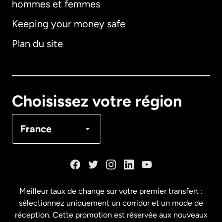
hommes et femmes
Keeping your money safe
Allemagne
Plan du site
Australie
Canada
English
Choisissez votre région
Canada
Français
France
Danemark
Espagne
Meilleur taux de change sur votre premier transfert :
sélectionnez uniquement un corridor et un mode de
États-Unis
English
réception. Cette promotion est réservée aux nouveaux