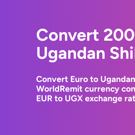
Convert 200
Ugandan Shil
Convert Euro to Ugandan 
WorldRemit currency conv
EUR to UGX exchange rate