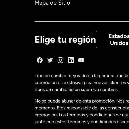
Mapa de Sitio
Canadá
Eng
Canadá
Fra
Estado
Elige tu región
Unidos
Dinamarca
España
Tipo de cambio mejorado en la primera transf
promoción es exclusiva para nuevos clientes y
Estados Uni
tipos de cambio están sujetos a cambios.
No se puede abusar de esta promoción. Nos re
Estados Uni
momento. Eres responsable de las consecuencia
promoción. Los términos y condiciones de nues
junto con estos Términos y condiciones especí
Francia