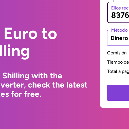
Ellos re
 Euro to
Método 
Dinero
ling
Comisión
Tiempo de 
Total a pa
Shilling with the
erter, check the latest
s for free.