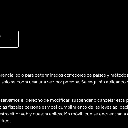
lish
nçais
s
erencia: solo para determinados corredores de países y métodos
 solo se podrá usar una vez por persona. Se seguirán aplicando 
dos
English
servamos el derecho de modificar, suspender o cancelar esta 
dos
Español
s fiscales personales y del cumplimiento de las leyes aplicab
tro sitio web y nuestra aplicación móvil, que se encuentran a 
ficos.