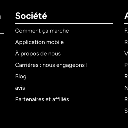
n
Société
Comment ça marche
Application mobile
R
À propos de nous
V
Carrières : nous engageons !
P
Blog
R
avis
N
Partenaires et affiliés
R
S