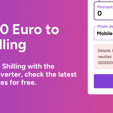
Montant
0 Euro to
Mode de
Mobil
ling
Désolé, 
veuillez
500000
Shilling with the
erter, check the latest
s for free.