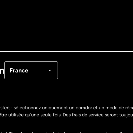
Allemagne
Australie
Canada
English
Canada
Français
on
France
Danemark
Espagne
nsfert : sélectionnez uniquement un corridor et un mode de ré
re utilisée qu’une seule fois. Des frais de service seront toujou
États-Unis
English