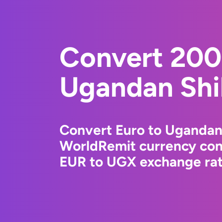
Convert 200
Ugandan Shil
Convert Euro to Ugandan 
WorldRemit currency conv
EUR to UGX exchange rate