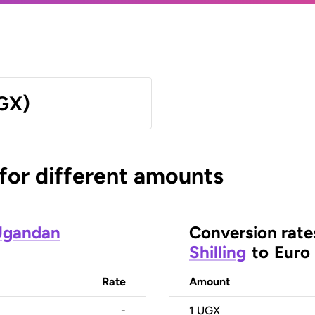
UGX)
 for different amounts
Ugandan
Conversion rate
Shilling
to
Euro
Rate
Amount
-
1
UGX