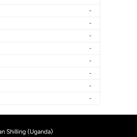
-
-
-
-
-
-
-
-
n Shilling (Uganda)