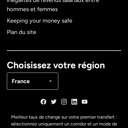
Inégalités de revenus salariaux entre
hommes et femmes
Keeping your money safe
Allemagne
Plan du site
Australie
Canada
English
Choisissez votre région
Canada
Français
France
Danemark
Espagne
Meilleur taux de change sur votre premier transfert :
sélectionnez uniquement un corridor et un mode de