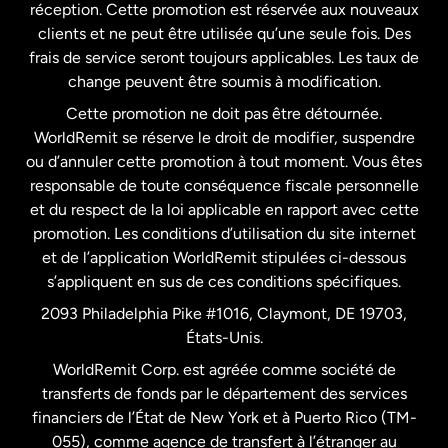
États-Unis
English
réception. Cette promotion est réservée aux nouveaux
clients et ne peut être utilisée qu’une seule fois. Des
frais de service seront toujours applicables. Les taux de
États-Unis
Español
change peuvent être soumis à modification.
Cette promotion ne doit pas être détournée.
France
WorldRemit se réserve le droit de modifier, suspendre
ou d’annuler cette promotion à tout moment. Vous êtes
responsable de toute conséquence fiscale personnelle
Malaisie
et du respect de la loi applicable en rapport avec cette
promotion. Les conditions d’utilisation du site internet
Nouvelle-Zélande
et de l’application WorldRemit stipulées ci-dessous
s’appliquent en sus de ces conditions spécifiques.
Pays-Bas
2093 Philadelphia Pike #1016, Claymont, DE 19703,
États-Unis.
WorldRemit Corp. est agréée comme société de
Royaume-Uni
transferts de fonds par le département des services
financiers de l’État de New York et à Puerto Rico (TM-
Suède
055), comme agence de transfert à l’étranger au