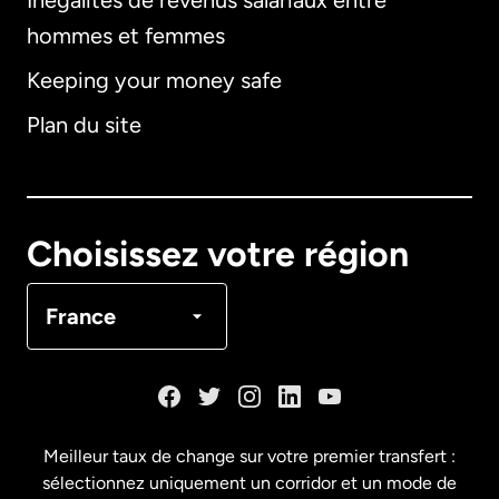
Inégalités de revenus salariaux entre
hommes et femmes
Keeping your money safe
Allemagne
Plan du site
Australie
Canada
English
Choisissez votre région
Canada
Français
France
Danemark
Espagne
Meilleur taux de change sur votre premier transfert :
sélectionnez uniquement un corridor et un mode de