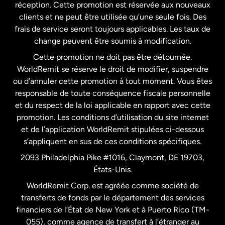
États-Unis
English
réception. Cette promotion est réservée aux nouveaux
clients et ne peut être utilisée qu’une seule fois. Des
frais de service seront toujours applicables. Les taux de
États-Unis
Español
change peuvent être soumis à modification.
Cette promotion ne doit pas être détournée.
France
WorldRemit se réserve le droit de modifier, suspendre
ou d’annuler cette promotion à tout moment. Vous êtes
responsable de toute conséquence fiscale personnelle
Malaisie
et du respect de la loi applicable en rapport avec cette
promotion. Les conditions d’utilisation du site internet
Nouvelle-Zélande
et de l’application WorldRemit stipulées ci-dessous
s’appliquent en sus de ces conditions spécifiques.
Pays-Bas
2093 Philadelphia Pike #1016, Claymont, DE 19703,
États-Unis.
WorldRemit Corp. est agréée comme société de
Royaume-Uni
transferts de fonds par le département des services
financiers de l’État de New York et à Puerto Rico (TM-
Suède
055), comme agence de transfert à l’étranger au