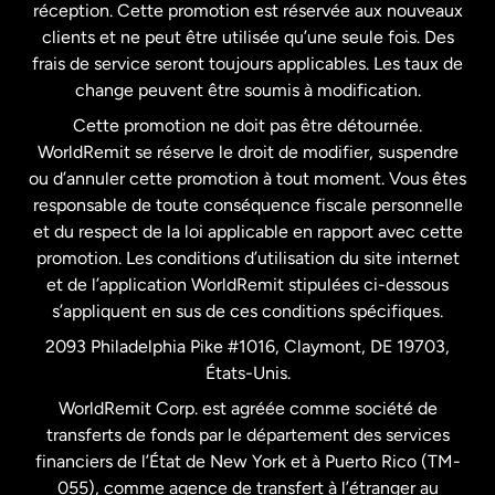
États-Unis
English
réception. Cette promotion est réservée aux nouveaux
clients et ne peut être utilisée qu’une seule fois. Des
frais de service seront toujours applicables. Les taux de
États-Unis
Español
change peuvent être soumis à modification.
Cette promotion ne doit pas être détournée.
France
WorldRemit se réserve le droit de modifier, suspendre
ou d’annuler cette promotion à tout moment. Vous êtes
responsable de toute conséquence fiscale personnelle
Malaisie
et du respect de la loi applicable en rapport avec cette
promotion. Les conditions d’utilisation du site internet
Nouvelle-Zélande
et de l’application WorldRemit stipulées ci-dessous
s’appliquent en sus de ces conditions spécifiques.
Pays-Bas
2093 Philadelphia Pike #1016, Claymont, DE 19703,
États-Unis.
WorldRemit Corp. est agréée comme société de
Royaume-Uni
transferts de fonds par le département des services
financiers de l’État de New York et à Puerto Rico (TM-
Suède
055), comme agence de transfert à l’étranger au