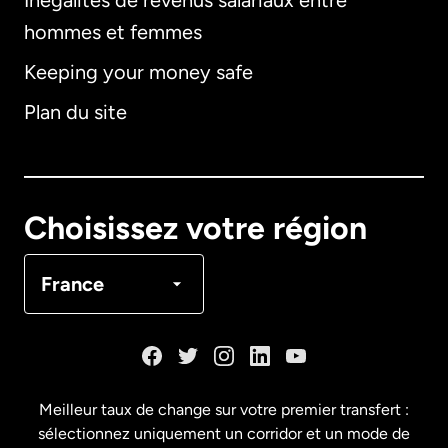
Inégalités de revenus salariaux entre
hommes et femmes
Keeping your money safe
Allemagne
Plan du site
Australie
Canada
English
Choisissez votre région
Canada
Français
France
Danemark
Espagne
Meilleur taux de change sur votre premier transfert :
sélectionnez uniquement un corridor et un mode de