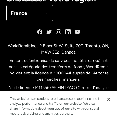
Canada
Français
France
Danemark
Espagne
WorldRemit Inc., 2 Bloor St W, Suite 700, Toronto, ON,
M4W 3E2, Canada.
États-Unis
English
En tant qu'entreprise de services monétaires opérant
dans la catégorie des transferts de fonds, WorldRemit
États-Unis
Español
Inc. détient la licence n ° 900044 auprès de l'Autorité
des marchés financiers.
N° de licence M11556765 FINTRAC (Centre d'analyse
France
des opérations et déclarations financières du Canada)
This website uses cookies to enhance user experience and to
analyze performance and traffic on our website. We also
Malaisie
share information about your use of our site with our social
media, advertising and analytics partners.