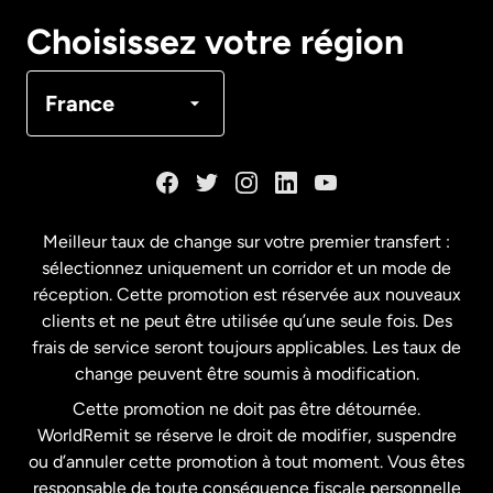
Canada
English
Choisissez votre région
Canada
Français
France
Danemark
Espagne
Meilleur taux de change sur votre premier transfert :
sélectionnez uniquement un corridor et un mode de
États-Unis
English
réception. Cette promotion est réservée aux nouveaux
clients et ne peut être utilisée qu’une seule fois. Des
frais de service seront toujours applicables. Les taux de
États-Unis
Español
change peuvent être soumis à modification.
Cette promotion ne doit pas être détournée.
France
WorldRemit se réserve le droit de modifier, suspendre
ou d’annuler cette promotion à tout moment. Vous êtes
responsable de toute conséquence fiscale personnelle
Malaisie