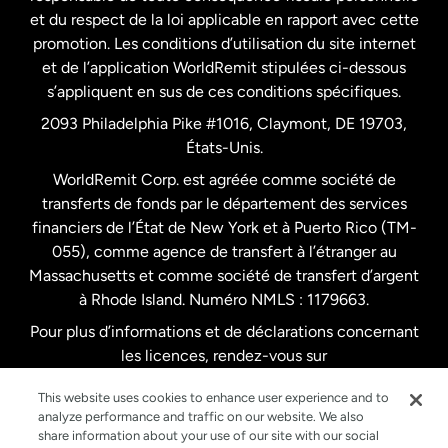
et du respect de la loi applicable en rapport avec cette
promotion. Les conditions d’utilisation du site internet
Nouvelle-Zélande
et de l’application WorldRemit stipulées ci-dessous
s’appliquent en sus de ces conditions spécifiques.
Pays-Bas
2093 Philadelphia Pike #1016, Claymont, DE 19703,
États-Unis.
WorldRemit Corp. est agréée comme société de
Royaume-Uni
transferts de fonds par le département des services
financiers de l’État de New York et à Puerto Rico (TM-
Suède
055), comme agence de transfert à l’étranger au
Massachusetts et comme société de transfert d’argent
à Rhode Island. Numéro NMLS : 1179663.
Pour plus d’informations et de déclarations concernant
les licences, rendez-vous sur
https://www.worldremit.com/fr/about-us/disclosures
.
This website uses cookies to enhance user experience and to
analyze performance and traffic on our website. We also
share information about your use of our site with our social