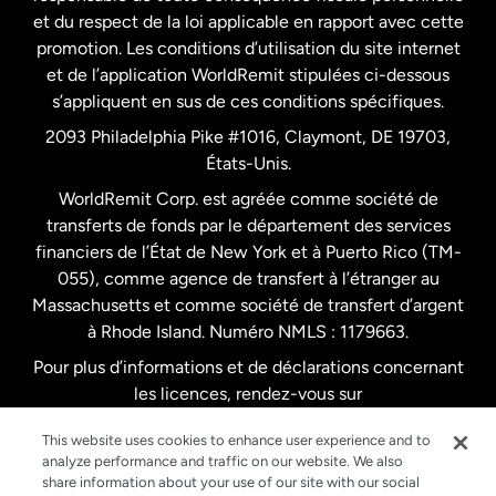
et du respect de la loi applicable en rapport avec cette
promotion. Les conditions d’utilisation du site internet
Nouvelle-Zélande
et de l’application WorldRemit stipulées ci-dessous
s’appliquent en sus de ces conditions spécifiques.
Pays-Bas
2093 Philadelphia Pike #1016, Claymont, DE 19703,
États-Unis.
WorldRemit Corp. est agréée comme société de
Royaume-Uni
transferts de fonds par le département des services
financiers de l’État de New York et à Puerto Rico (TM-
Suède
055), comme agence de transfert à l’étranger au
Massachusetts et comme société de transfert d’argent
à Rhode Island. Numéro NMLS : 1179663.
Pour plus d’informations et de déclarations concernant
les licences, rendez-vous sur
https://www.worldremit.com/fr/about-us/disclosures
.
This website uses cookies to enhance user experience and to
analyze performance and traffic on our website. We also
share information about your use of our site with our social