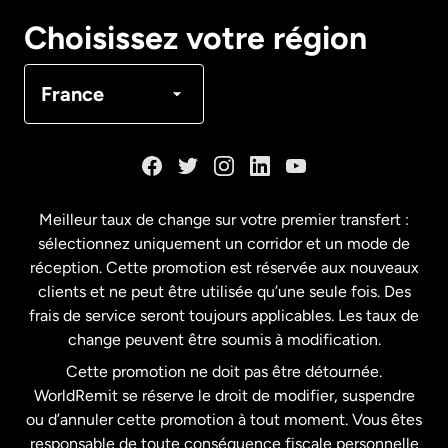
Canada
English
Choisissez votre région
Canada
Français
France
Danemark
Espagne
Meilleur taux de change sur votre premier transfert :
sélectionnez uniquement un corridor et un mode de
États-Unis
English
réception. Cette promotion est réservée aux nouveaux
clients et ne peut être utilisée qu’une seule fois. Des
frais de service seront toujours applicables. Les taux de
États-Unis
Español
change peuvent être soumis à modification.
Cette promotion ne doit pas être détournée.
France
WorldRemit se réserve le droit de modifier, suspendre
ou d’annuler cette promotion à tout moment. Vous êtes
responsable de toute conséquence fiscale personnelle
Malaisie