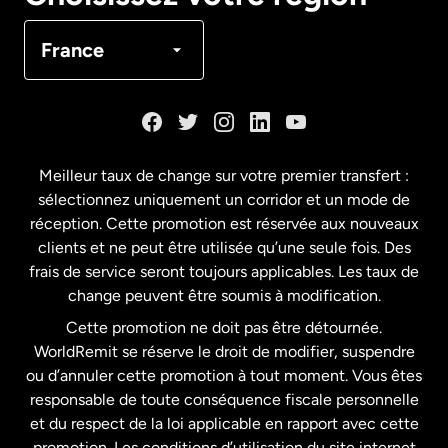
Canada
Français
France
Danemark
Espagne
Meilleur taux de change sur votre premier transfert :
sélectionnez uniquement un corridor et un mode de
États-Unis
English
réception. Cette promotion est réservée aux nouveaux
clients et ne peut être utilisée qu’une seule fois. Des
frais de service seront toujours applicables. Les taux de
États-Unis
Español
change peuvent être soumis à modification.
Cette promotion ne doit pas être détournée.
France
WorldRemit se réserve le droit de modifier, suspendre
ou d’annuler cette promotion à tout moment. Vous êtes
responsable de toute conséquence fiscale personnelle
Malaisie
et du respect de la loi applicable en rapport avec cette
promotion. Les conditions d’utilisation du site internet