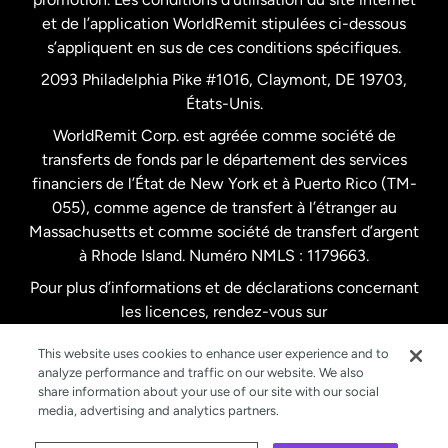
Nouvelle-Zélande
et de l’application WorldRemit stipulées ci-dessous
s’appliquent en sus de ces conditions spécifiques.
Pays-Bas
2093 Philadelphia Pike #1016, Claymont, DE 19703,
États-Unis.
WorldRemit Corp. est agréée comme société de
Royaume-Uni
transferts de fonds par le département des services
financiers de l’État de New York et à Puerto Rico (TM-
Suède
055), comme agence de transfert à l’étranger au
Massachusetts et comme société de transfert d’argent
à Rhode Island. Numéro NMLS : 1179663.
Pour plus d’informations et de déclarations concernant
les licences, rendez-vous sur
https://www.worldremit.com/fr/about-us/disclosures
.
This website uses cookies to enhance user experience and to
analyze performance and traffic on our website. We also
share information about your use of our site with our social
media, advertising and analytics partners.