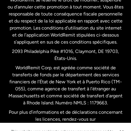
ou d’annuler cette promotion à tout moment. Vous êtes
responsable de toute conséquence fiscale personnelle
Malaisie
et du respect de la loi applicable en rapport avec cette
promotion. Les conditions d’utilisation du site internet
Nouvelle-Zélande
et de l’application WorldRemit stipulées ci-dessous
s’appliquent en sus de ces conditions spécifiques.
Pays-Bas
2093 Philadelphia Pike #1016, Claymont, DE 19703,
États-Unis.
WorldRemit Corp. est agréée comme société de
Royaume-Uni
transferts de fonds par le département des services
financiers de l’État de New York et à Puerto Rico (TM-
Suède
055), comme agence de transfert à l’étranger au
Massachusetts et comme société de transfert d’argent
à Rhode Island. Numéro NMLS : 1179663.
Pour plus d’informations et de déclarations concernant
les licences, rendez-vous sur
https://www.worldremit.com/fr/about-us/disclosures
.