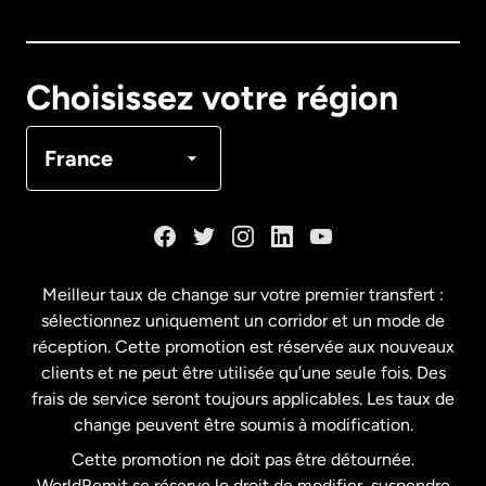
Australie
Canada
English
Choisissez votre région
Canada
Français
France
Danemark
Espagne
Meilleur taux de change sur votre premier transfert :
sélectionnez uniquement un corridor et un mode de
États-Unis
English
réception. Cette promotion est réservée aux nouveaux
clients et ne peut être utilisée qu’une seule fois. Des
frais de service seront toujours applicables. Les taux de
États-Unis
Español
change peuvent être soumis à modification.
Cette promotion ne doit pas être détournée.
France
WorldRemit se réserve le droit de modifier, suspendre