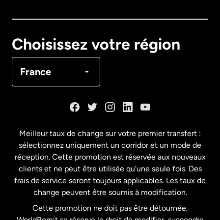
Australie
Canada
English
Choisissez votre région
Canada
Français
France
Danemark
Espagne
Meilleur taux de change sur votre premier transfert :
sélectionnez uniquement un corridor et un mode de
États-Unis
English
réception. Cette promotion est réservée aux nouveaux
clients et ne peut être utilisée qu’une seule fois. Des
frais de service seront toujours applicables. Les taux de
États-Unis
Español
change peuvent être soumis à modification.
Cette promotion ne doit pas être détournée.
France
WorldRemit se réserve le droit de modifier, suspendre