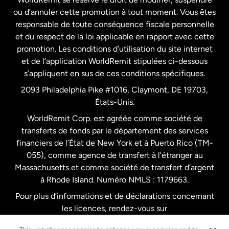
ou d’annuler cette promotion à tout moment. Vous êtes
responsable de toute conséquence fiscale personnelle
Malaisie
et du respect de la loi applicable en rapport avec cette
promotion. Les conditions d’utilisation du site internet
Nouvelle-Zélande
et de l’application WorldRemit stipulées ci-dessous
s’appliquent en sus de ces conditions spécifiques.
Pays-Bas
2093 Philadelphia Pike #1016, Claymont, DE 19703,
États-Unis.
WorldRemit Corp. est agréée comme société de
Royaume-Uni
transferts de fonds par le département des services
financiers de l’État de New York et à Puerto Rico (TM-
Suède
055), comme agence de transfert à l’étranger au
Massachusetts et comme société de transfert d’argent
à Rhode Island. Numéro NMLS : 1179663.
Pour plus d’informations et de déclarations concernant
les licences, rendez-vous sur
https://www.worldremit.com/fr/about-us/disclosures
.