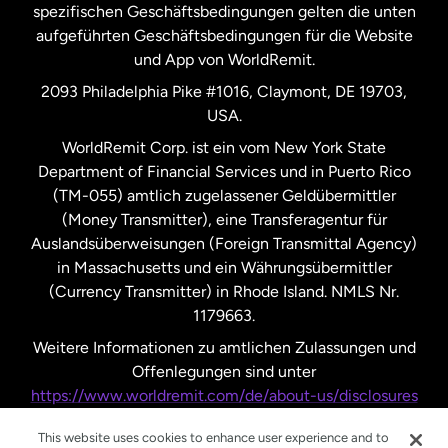
Spanien
spezifischen Geschäftsbedingungen gelten die unten
aufgeführten Geschäftsbedingungen für die Website
und App von WorldRemit.
Vereinigte Staaten
English
2093 Philadelphia Pike #1016, Claymont, DE 19703,
USA.
Vereinigte Staaten
Español
WorldRemit Corp. ist ein vom New York State
Department of Financial Services und in Puerto Rico
Vereinigtes Königreich
(TM-055) amtlich zugelassener Geldübermittler
(Money Transmitter), eine Transferagentur für
Auslandsüberweisungen (Foreign Transmittal Agency)
in Massachusetts und ein Währungsübermittler
(Currency Transmitter) in Rhode Island. NMLS Nr.
1179663.
Weitere Informationen zu amtlichen Zulassungen und
Offenlegungen sind unter
https://www.worldremit.com/de/about-us/disclosures
nachzulesen.
This website uses cookies to enhance user experience and to