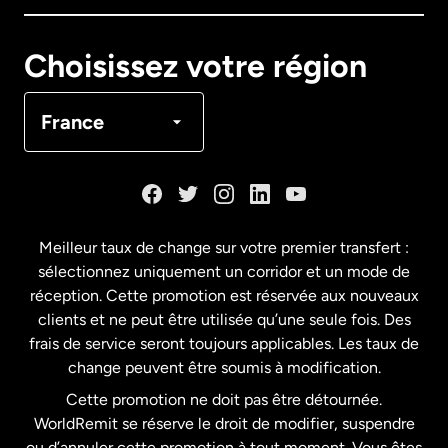
Canada
English
Choisissez votre région
Canada
Français
France
Danemark
Espagne
Meilleur taux de change sur votre premier transfert :
sélectionnez uniquement un corridor et un mode de
États-Unis
English
réception. Cette promotion est réservée aux nouveaux
clients et ne peut être utilisée qu’une seule fois. Des
frais de service seront toujours applicables. Les taux de
États-Unis
Español
change peuvent être soumis à modification.
Cette promotion ne doit pas être détournée.
France
WorldRemit se réserve le droit de modifier, suspendre
ou d’annuler cette promotion à tout moment. Vous êtes