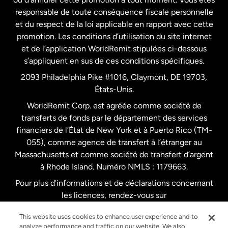
responsable de toute conséquence fiscale personnelle
Malaisie
et du respect de la loi applicable en rapport avec cette
promotion. Les conditions d’utilisation du site internet
Nouvelle-Zélande
et de l’application WorldRemit stipulées ci-dessous
s’appliquent en sus de ces conditions spécifiques.
Pays-Bas
2093 Philadelphia Pike #1016, Claymont, DE 19703,
États-Unis.
WorldRemit Corp. est agréée comme société de
Royaume-Uni
transferts de fonds par le département des services
financiers de l’État de New York et à Puerto Rico (TM-
Suède
055), comme agence de transfert à l’étranger au
Massachusetts et comme société de transfert d’argent
à Rhode Island. Numéro NMLS : 1179663.
Pour plus d’informations et de déclarations concernant
les licences, rendez-vous sur
https://www.worldremit.com/fr/about-us/disclosures
.
This website uses cookies to enhance user experience and to
analyze performance and traffic on our website. We also