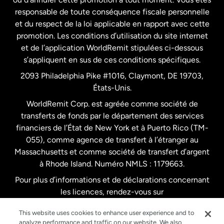
responsable de toute conséquence fiscale personnelle
Malaisie
et du respect de la loi applicable en rapport avec cette
promotion. Les conditions d’utilisation du site internet
Nouvelle-Zélande
et de l’application WorldRemit stipulées ci-dessous
s’appliquent en sus de ces conditions spécifiques.
Pays-Bas
2093 Philadelphia Pike #1016, Claymont, DE 19703,
États-Unis.
WorldRemit Corp. est agréée comme société de
Royaume-Uni
transferts de fonds par le département des services
financiers de l’État de New York et à Puerto Rico (TM-
Suède
055), comme agence de transfert à l’étranger au
Massachusetts et comme société de transfert d’argent
à Rhode Island. Numéro NMLS : 1179663.
Pour plus d’informations et de déclarations concernant
les licences, rendez-vous sur
https://www.worldremit.com/fr/about-us/disclosures
.
This website uses cookies to enhance user experience and to
analyze performance and traffic on our website. We also