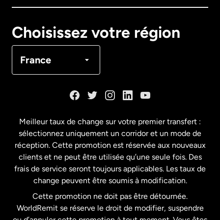
Canada
English
Choisissez votre région
Canada
Français
France
Danemark
Espagne
Meilleur taux de change sur votre premier transfert :
sélectionnez uniquement un corridor et un mode de
États-Unis
English
réception. Cette promotion est réservée aux nouveaux
clients et ne peut être utilisée qu’une seule fois. Des
frais de service seront toujours applicables. Les taux de
États-Unis
Español
change peuvent être soumis à modification.
Cette promotion ne doit pas être détournée.
France
WorldRemit se réserve le droit de modifier, suspendre
ou d’annuler cette promotion à tout moment. Vous êtes