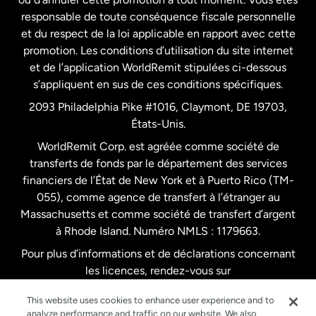
responsable de toute conséquence fiscale personnelle
Malaisie
et du respect de la loi applicable en rapport avec cette
promotion. Les conditions d’utilisation du site internet
Nouvelle-Zélande
et de l’application WorldRemit stipulées ci-dessous
s’appliquent en sus de ces conditions spécifiques.
Pays-Bas
2093 Philadelphia Pike #1016, Claymont, DE 19703,
États-Unis.
WorldRemit Corp. est agréée comme société de
Royaume-Uni
transferts de fonds par le département des services
financiers de l’État de New York et à Puerto Rico (TM-
Suède
055), comme agence de transfert à l’étranger au
Massachusetts et comme société de transfert d’argent
à Rhode Island. Numéro NMLS : 1179663.
Pour plus d’informations et de déclarations concernant
les licences, rendez-vous sur
https://www.worldremit.com/fr/about-us/disclosures
.
This website uses cookies to enhance user experience and to
analyze performance and traffic on our website. We also