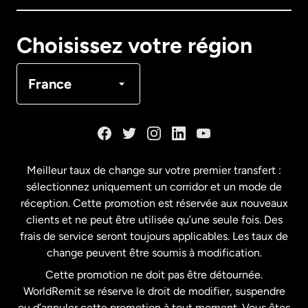
Canada
English
Choisissez votre région
Canada
Français
France
Danemark
Espagne
Meilleur taux de change sur votre premier transfert :
sélectionnez uniquement un corridor et un mode de
États-Unis
English
réception. Cette promotion est réservée aux nouveaux
clients et ne peut être utilisée qu’une seule fois. Des
frais de service seront toujours applicables. Les taux de
États-Unis
Español
change peuvent être soumis à modification.
Cette promotion ne doit pas être détournée.
France
WorldRemit se réserve le droit de modifier, suspendre
ou d’annuler cette promotion à tout moment. Vous êtes