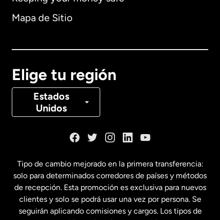
Alemania
Mapa de Sitio
Australia
Canadá
English
Elige tu región
Canadá
Français
Estados
Unidos
Dinamarca
España
Tipo de cambio mejorado en la primera transferencia:
solo para determinados corredores de países y métodos
Estados Unidos
English
de recepción. Esta promoción es exclusiva para nuevos
clientes y solo se podrá usar una vez por persona. Se
seguirán aplicando comisiones y cargos. Los tipos de
Estados Unidos
Español