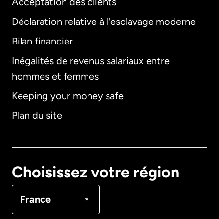
Acceptation des clients
Déclaration relative à l'esclavage moderne
Bilan financier
International
English
Inégalités de revenus salariaux entre
hommes et femmes
Keeping your money safe
Allemagne
Plan du site
Australie
Canada
English
Choisissez votre région
Canada
Français
France