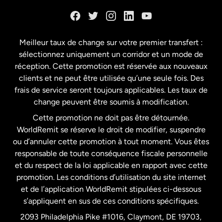
Danemark
Espagne
Meilleur taux de change sur votre premier transfert :
sélectionnez uniquement un corridor et un mode de
États-Unis
English
réception. Cette promotion est réservée aux nouveaux
clients et ne peut être utilisée qu’une seule fois. Des
frais de service seront toujours applicables. Les taux de
États-Unis
Español
change peuvent être soumis à modification.
Cette promotion ne doit pas être détournée.
France
WorldRemit se réserve le droit de modifier, suspendre
ou d’annuler cette promotion à tout moment. Vous êtes
responsable de toute conséquence fiscale personnelle
Malaisie
et du respect de la loi applicable en rapport avec cette
promotion. Les conditions d’utilisation du site internet
Nouvelle-Zélande
et de l’application WorldRemit stipulées ci-dessous
s’appliquent en sus de ces conditions spécifiques.
Pays-Bas
2093 Philadelphia Pike #1016, Claymont, DE 19703,