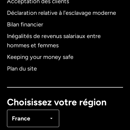
Acceptation des clients
Déclaration relative à l'esclavage moderne
Bilan financier
International
English
Inégalités de revenus salariaux entre
hommes et femmes
Keeping your money safe
Allemagne
Plan du site
Australie
Canada
English
Choisissez votre région
Canada
Français
France