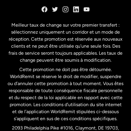
Danemark
Espagne
Meilleur taux de change sur votre premier transfert :
sélectionnez uniquement un corridor et un mode de
États-Unis
English
réception. Cette promotion est réservée aux nouveaux
clients et ne peut être utilisée qu’une seule fois. Des
frais de service seront toujours applicables. Les taux de
États-Unis
Español
change peuvent être soumis à modification.
Cette promotion ne doit pas être détournée.
France
WorldRemit se réserve le droit de modifier, suspendre
ou d’annuler cette promotion à tout moment. Vous êtes
responsable de toute conséquence fiscale personnelle
Malaisie
et du respect de la loi applicable en rapport avec cette
promotion. Les conditions d’utilisation du site internet
Nouvelle-Zélande
et de l’application WorldRemit stipulées ci-dessous
s’appliquent en sus de ces conditions spécifiques.
Pays-Bas
2093 Philadelphia Pike #1016, Claymont, DE 19703,