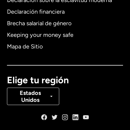
Declaración sobre la esclavitud moderna
Internacional
English
Declaración financiera
Brecha salarial de género
Keeping your money safe
Alemania
Mapa de Sitio
Australia
Canadá
English
Elige tu región
Canadá
Français
Estados
Unidos
Dinamarca
España