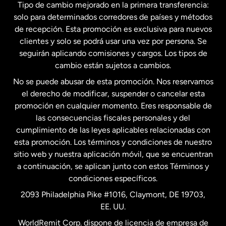
Tipo de cambio mejorado en la primera transferencia:
solo para determinados corredores de países y métodos
Estados Unidos
English
de recepción. Esta promoción es exclusiva para nuevos
clientes y solo se podrá usar una vez por persona. Se
seguirán aplicando comisiones y cargos. Los tipos de
Estados Unidos
Español
cambio están sujetos a cambios.
No se puede abusar de esta promoción. Nos reservamos
Francia
el derecho de modificar, suspender o cancelar esta
promoción en cualquier momento. Eres responsable de
las consecuencias fiscales personales y del
Malasia
cumplimiento de las leyes aplicables relacionadas con
esta promoción. Los términos y condiciones de nuestro
Nueva Zelanda
sitio web y nuestra aplicación móvil, que se encuentran
a continuación, se aplican junto con estos Términos y
condiciones específicos.
Países Bajos
2093 Philadelphia Pike #1016, Claymont, DE 19703,
EE. UU.
Reino Unido
WorldRemit Corp. dispone de licencia de empresa de