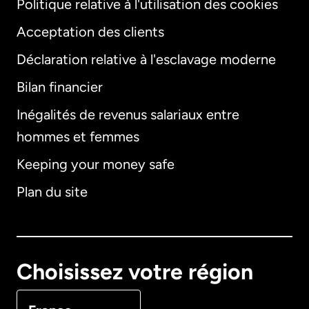
Politique relative à l'utilisation des cookies
Acceptation des clients
Déclaration relative à l'esclavage moderne
Bilan financier
International
English
Inégalités de revenus salariaux entre
hommes et femmes
Keeping your money safe
Allemagne
Plan du site
Australie
Canada
English
Choisissez votre région
Canada
Français