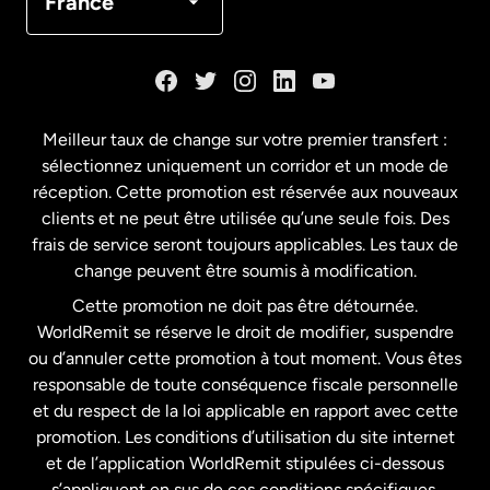
France
Danemark
Espagne
Meilleur taux de change sur votre premier transfert :
sélectionnez uniquement un corridor et un mode de
États-Unis
English
réception. Cette promotion est réservée aux nouveaux
clients et ne peut être utilisée qu’une seule fois. Des
frais de service seront toujours applicables. Les taux de
États-Unis
Español
change peuvent être soumis à modification.
Cette promotion ne doit pas être détournée.
France
WorldRemit se réserve le droit de modifier, suspendre
ou d’annuler cette promotion à tout moment. Vous êtes
responsable de toute conséquence fiscale personnelle
Malaisie
et du respect de la loi applicable en rapport avec cette
promotion. Les conditions d’utilisation du site internet
Nouvelle-Zélande
et de l’application WorldRemit stipulées ci-dessous
s’appliquent en sus de ces conditions spécifiques.