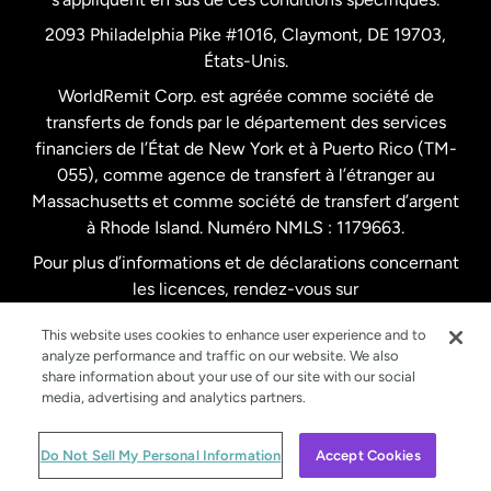
Pays-Bas
2093 Philadelphia Pike #1016, Claymont, DE 19703,
États-Unis.
WorldRemit Corp. est agréée comme société de
Royaume-Uni
transferts de fonds par le département des services
financiers de l’État de New York et à Puerto Rico (TM-
Suède
055), comme agence de transfert à l’étranger au
Massachusetts et comme société de transfert d’argent
à Rhode Island. Numéro NMLS : 1179663.
Pour plus d’informations et de déclarations concernant
les licences, rendez-vous sur
https://www.worldremit.com/fr/about-us/disclosures
.
This website uses cookies to enhance user experience and to
analyze performance and traffic on our website. We also
share information about your use of our site with our social
media, advertising and analytics partners.
© WorldRemit 2024
Do Not Sell My Personal Information
Accept Cookies