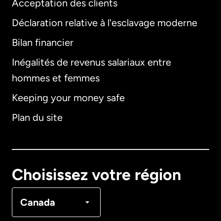
Acceptation des clients
Déclaration relative à l'esclavage moderne
Bilan financier
International
English
Inégalités de revenus salariaux entre
hommes et femmes
Keeping your money safe
Allemagne
Plan du site
Australie
Canada
English
Choisissez votre région
Canada
Français
Canada