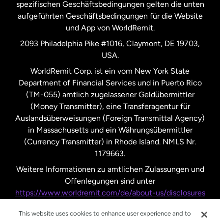
Spanien
spezifischen Geschäftsbedingungen gelten die unten
aufgeführten Geschäftsbedingungen für die Website
und App von WorldRemit.
Vereinigte Staaten
English
2093 Philadelphia Pike #1016, Claymont, DE 19703,
USA.
Vereinigte Staaten
Español
WorldRemit Corp. ist ein vom New York State
Department of Financial Services und in Puerto Rico
Vereinigtes Königreich
(TM-055) amtlich zugelassener Geldübermittler
(Money Transmitter), eine Transferagentur für
Auslandsüberweisungen (Foreign Transmittal Agency)
in Massachusetts und ein Währungsübermittler
(Currency Transmitter) in Rhode Island. NMLS Nr.
1179663.
Weitere Informationen zu amtlichen Zulassungen und
Offenlegungen sind unter
https://www.worldremit.com/de/about-us/disclosures
nachzulesen.
This website uses cookies to enhance user experience and to