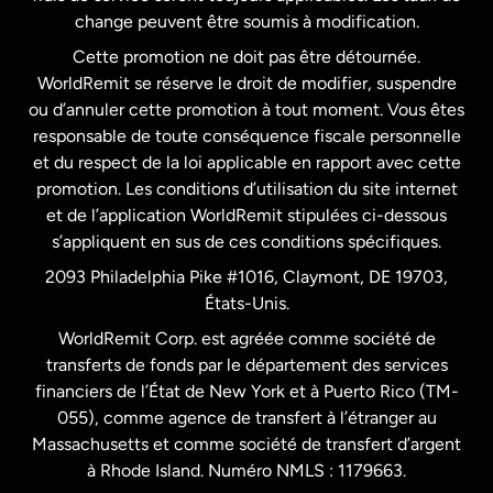
États-Unis
Español
change peuvent être soumis à modification.
Cette promotion ne doit pas être détournée.
France
WorldRemit se réserve le droit de modifier, suspendre
ou d’annuler cette promotion à tout moment. Vous êtes
responsable de toute conséquence fiscale personnelle
Malaisie
et du respect de la loi applicable en rapport avec cette
promotion. Les conditions d’utilisation du site internet
Nouvelle-Zélande
et de l’application WorldRemit stipulées ci-dessous
s’appliquent en sus de ces conditions spécifiques.
Pays-Bas
2093 Philadelphia Pike #1016, Claymont, DE 19703,
États-Unis.
WorldRemit Corp. est agréée comme société de
Royaume-Uni
transferts de fonds par le département des services
financiers de l’État de New York et à Puerto Rico (TM-
Suède
055), comme agence de transfert à l’étranger au
Massachusetts et comme société de transfert d’argent
à Rhode Island. Numéro NMLS : 1179663.