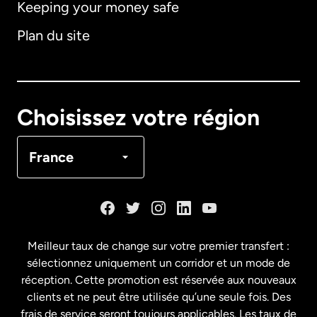
Keeping your money safe
Allemagne
Plan du site
Australie
Canada
English
Choisissez votre région
Canada
Français
France
Danemark
Espagne
Meilleur taux de change sur votre premier transfert :
sélectionnez uniquement un corridor et un mode de
États-Unis
English
réception. Cette promotion est réservée aux nouveaux
clients et ne peut être utilisée qu’une seule fois. Des
frais de service seront toujours applicables. Les taux de