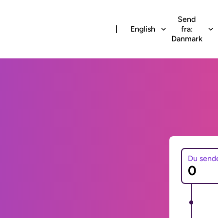
Send
English
fra:
Danmark
Du send