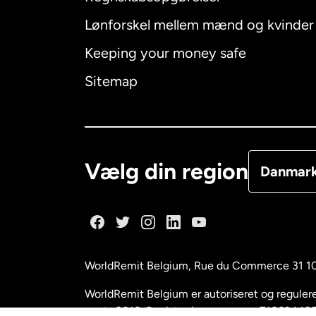
Lønforskel mellem mænd og kvinder
Australien
Keeping your money safe
Canada
E
Sitemap
Canada
F
Danmark
Vælg din region
Danmar
Frankrig
Holland
WorldRemit Belgium,
Rue du Commerce 31 1
Malaysia
WorldRemit Belgium er autoriseret og reguleret
marts 2018. Registreringsnummer: 718634495