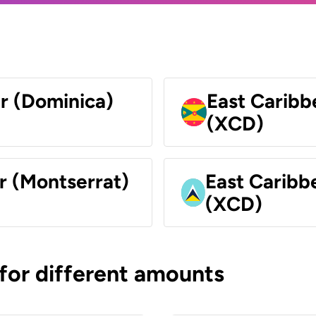
ar (Dominica)
East Caribb
(XCD)
r (Montserrat)
East Caribbe
(XCD)
 for different amounts