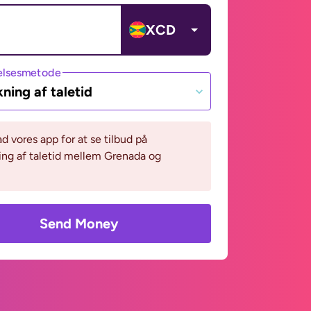
XCD
lsesmetode
ning af taletid
 vores app for at se tilbud på
ng af taletid mellem Grenada og
Send Money