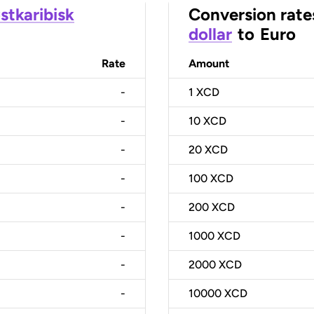
stkaribisk
Conversion rate
dollar
to
Euro
Rate
Amount
-
1
XCD
-
10
XCD
-
20
XCD
-
100
XCD
-
200
XCD
-
1000
XCD
-
2000
XCD
-
10000
XCD