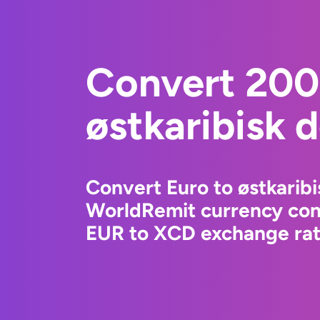
Convert 200
østkaribisk d
Convert Euro to østkaribi
WorldRemit currency conv
EUR to XCD exchange rate