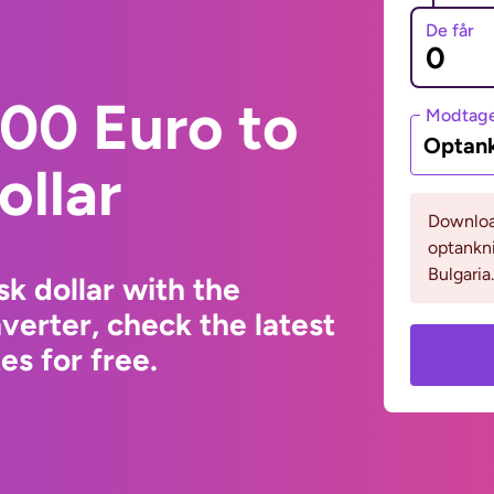
De får
00 Euro to
Modtage
Optank
ollar
Download
optankni
Bulgaria.
sk dollar with the
erter, check the latest
s for free.