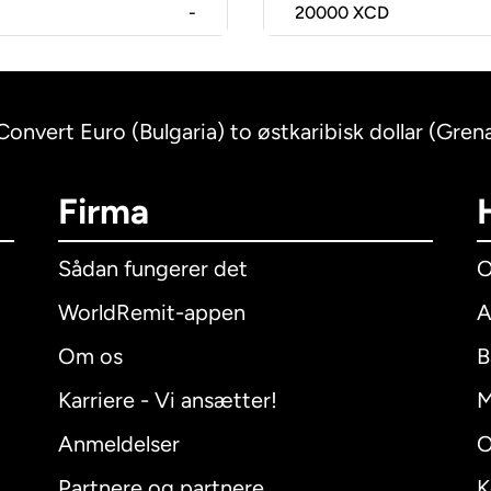
-
20000
XCD
Convert Euro (Bulgaria) to østkaribisk dollar (Gren
Firma
Sådan fungerer det
O
WorldRemit-appen
A
Om os
B
Karriere - Vi ansætter!
M
Anmeldelser
O
Partnere og partnere
K