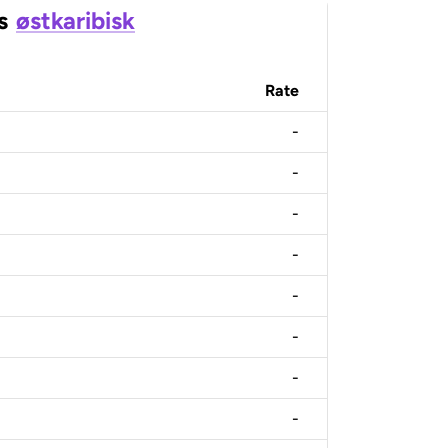
s
østkaribisk
Rate
-
-
-
-
-
-
-
-