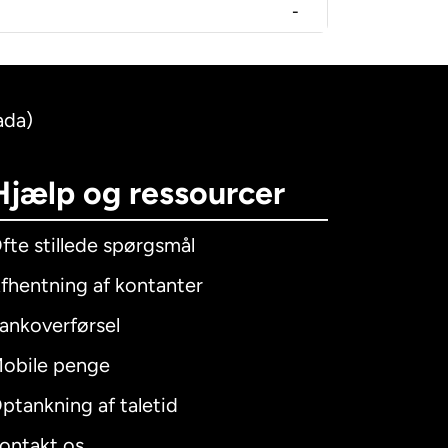
-
ada)
Hjælp og ressourcer
fte stillede spørgsmål
fhentning af kontanter
ankoverførsel
obile penge
ptankning af taletid
ontakt os