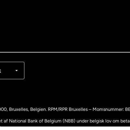
nglish
rançais
k
000
, Bruxelles, Belgien. RPM/RPR Bruxelles – Momsnummer: 
 af National Bank of Belgium (NBB) under belgisk lov om betali
.