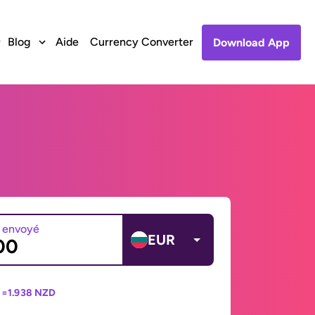
Blog
Aide
Currency Converter
Download App
 envoyé
EUR
 =
1.938 NZD