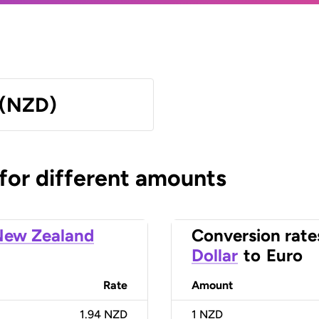
 (NZD)
 for different amounts
New Zealand
Conversion rate
Dollar
to
Euro
Rate
Amount
1.94 NZD
1
NZD