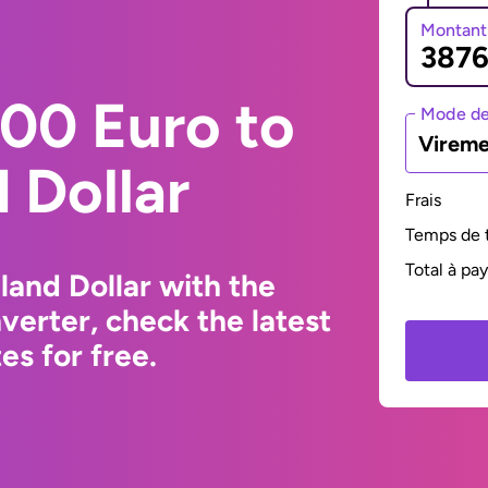
Montant
00 Euro to
Mode de
Vireme
 Dollar
Frais
Temps de t
Total à pa
and Dollar with the
erter, check the latest
s for free.