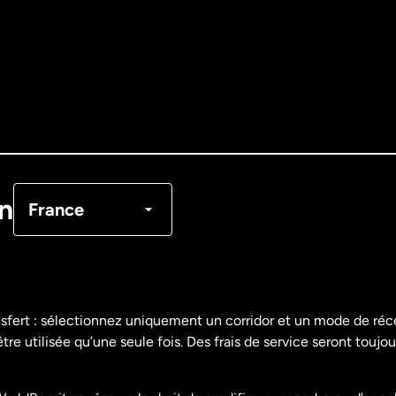
Allemagne
Australie
Canada
English
Canada
Français
on
France
Danemark
Espagne
nsfert : sélectionnez uniquement un corridor et un mode de ré
re utilisée qu’une seule fois. Des frais de service seront toujou
États-Unis
English