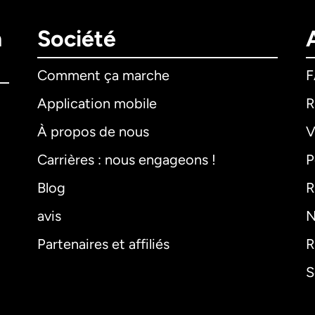
n
Société
Comment ça marche
Application mobile
R
À propos de nous
V
Carrières : nous engageons !
P
Blog
R
avis
N
Partenaires et affiliés
R
S