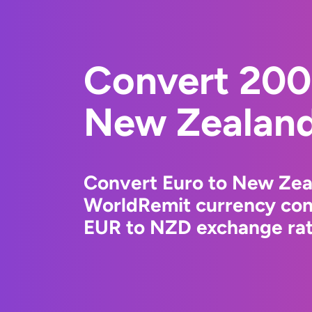
Convert 200
New Zealand
Convert Euro to New Zeal
WorldRemit currency conv
EUR to NZD exchange rate