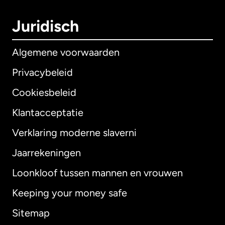
Juridisch
Algemene voorwaarden
Privacybeleid
Cookiesbeleid
Klantacceptatie
Verklaring moderne slaverni
Internationaal
English
Jaarrekeningen
Loonkloof tussen mannen en vrouwen
Keeping your money safe
Australië
Sitemap