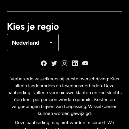
Canada
English
Canada
Français
Kies je regio
Denemarken
Nederland
Duitsland
Frankrijk
Verbeterde wisselkoers bij eerste overschrijving: Kies
alleen landcorridors en leveringsmethoden. Deze
Maleisië
aanbieding is alleen voor nieuwe klanten en kan slechts
één keer per persoon worden gebruikt. Kosten en
vergoedingen blijven van toepassing. Wisselkoersen
Nederland
kunnen worden gewijzigd.
Deze aanbieding mag niet worden misbruikt. We
Nieuw-Zeeland