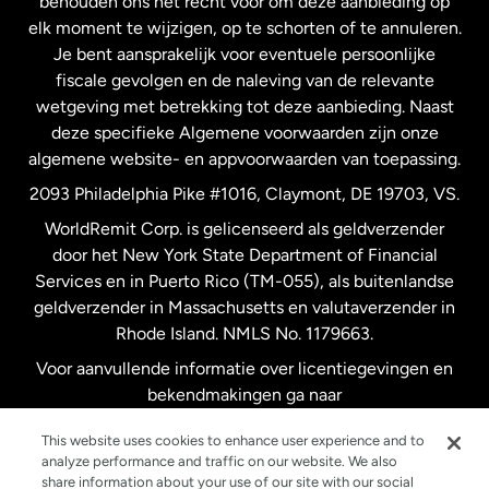
behouden ons het recht voor om deze aanbieding op
elk moment te wijzigen, op te schorten of te annuleren.
Je bent aansprakelijk voor eventuele persoonlijke
Spanje
fiscale gevolgen en de naleving van de relevante
wetgeving met betrekking tot deze aanbieding. Naast
Verenigd Koninkrijk
deze specifieke Algemene voorwaarden zijn onze
algemene website- en appvoorwaarden van toepassing.
Verenigde Staten
English
2093 Philadelphia Pike #1016, Claymont, DE 19703, VS.
WorldRemit Corp. is gelicenseerd als geldverzender
door het New York State Department of Financial
Verenigde Staten
Español
Services en in Puerto Rico (TM-055), als buitenlandse
geldverzender in Massachusetts en valutaverzender in
Zweden
Rhode Island. NMLS No. 1179663.
Voor aanvullende informatie over licentiegevingen en
bekendmakingen ga naar
https://www.worldremit.com/nl/about-us/disclosures
.
This website uses cookies to enhance user experience and to
analyze performance and traffic on our website. We also
share information about your use of our site with our social