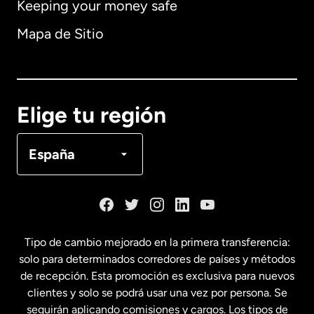
Keeping your money safe
Alemania
Mapa de Sitio
Australia
Canadá
English
Elige tu región
Canadá
Français
España
Dinamarca
España
Tipo de cambio mejorado en la primera transferencia:
solo para determinados corredores de países y métodos
Estados Unidos
English
de recepción. Esta promoción es exclusiva para nuevos
clientes y solo se podrá usar una vez por persona. Se
seguirán aplicando comisiones y cargos. Los tipos de