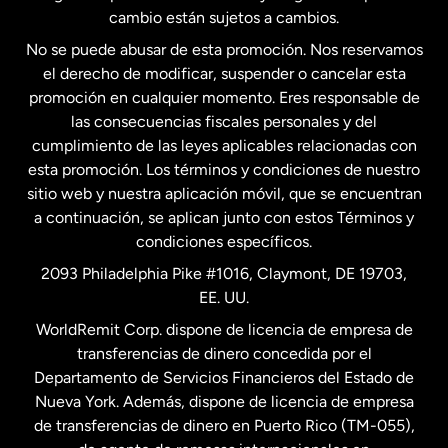
Estados Unidos
Español
cambio están sujetos a cambios.
No se puede abusar de esta promoción. Nos reservamos
Francia
el derecho de modificar, suspender o cancelar esta
promoción en cualquier momento. Eres responsable de
las consecuencias fiscales personales y del
Malasia
cumplimiento de las leyes aplicables relacionadas con
esta promoción. Los términos y condiciones de nuestro
Nueva Zelanda
sitio web y nuestra aplicación móvil, que se encuentran
a continuación, se aplican junto con estos Términos y
condiciones específicos.
Países Bajos
2093 Philadelphia Pike #1016, Claymont, DE 19703,
EE. UU.
Reino Unido
WorldRemit Corp. dispone de licencia de empresa de
transferencias de dinero concedida por el
Suecia
Departamento de Servicios Financieros del Estado de
Nueva York. Además, dispone de licencia de empresa
de transferencias de dinero en Puerto Rico (TM-055),