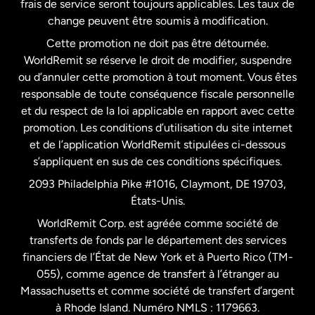
frais de service seront toujours applicables. Les taux de
États-Unis
Español
change peuvent être soumis à modification.
Cette promotion ne doit pas être détournée.
France
WorldRemit se réserve le droit de modifier, suspendre
ou d’annuler cette promotion à tout moment. Vous êtes
responsable de toute conséquence fiscale personnelle
Malaisie
et du respect de la loi applicable en rapport avec cette
promotion. Les conditions d’utilisation du site internet
Nouvelle-Zélande
et de l’application WorldRemit stipulées ci-dessous
s’appliquent en sus de ces conditions spécifiques.
Pays-Bas
2093 Philadelphia Pike #1016, Claymont, DE 19703,
États-Unis.
WorldRemit Corp. est agréée comme société de
Royaume-Uni
transferts de fonds par le département des services
financiers de l’État de New York et à Puerto Rico (TM-
Suède
055), comme agence de transfert à l’étranger au
Massachusetts et comme société de transfert d’argent
à Rhode Island. Numéro NMLS : 1179663.