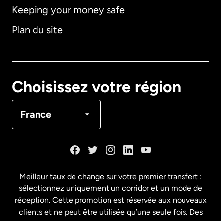
Keeping your money safe
Allemagne
Plan du site
Australie
Canada
English
Choisissez votre région
Canada
Français
France
Danemark
Espagne
Meilleur taux de change sur votre premier transfert :
sélectionnez uniquement un corridor et un mode de
États-Unis
English
réception. Cette promotion est réservée aux nouveaux
clients et ne peut être utilisée qu’une seule fois. Des