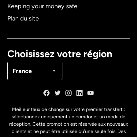
Keeping your money safe
Allemagne
Plan du site
Australie
Canada
English
Choisissez votre région
Canada
Français
France
Danemark
Espagne
Meilleur taux de change sur votre premier transfert :
sélectionnez uniquement un corridor et un mode de
États-Unis
English
réception. Cette promotion est réservée aux nouveaux
clients et ne peut être utilisée qu’une seule fois. Des