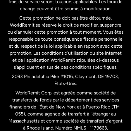
frais de service seront toujours applicables. Les taux de
États-Unis
Español
change peuvent être soumis à modification.
Cette promotion ne doit pas être détournée.
France
WorldRemit se réserve le droit de modifier, suspendre
ou d’annuler cette promotion à tout moment. Vous êtes
responsable de toute conséquence fiscale personnelle
Malaisie
et du respect de la loi applicable en rapport avec cette
promotion. Les conditions d’utilisation du site internet
Nouvelle-Zélande
et de l’application WorldRemit stipulées ci-dessous
s’appliquent en sus de ces conditions spécifiques.
Pays-Bas
2093 Philadelphia Pike #1016, Claymont, DE 19703,
États-Unis.
WorldRemit Corp. est agréée comme société de
Royaume-Uni
transferts de fonds par le département des services
financiers de l’État de New York et à Puerto Rico (TM-
Suède
055), comme agence de transfert à l’étranger au
Massachusetts et comme société de transfert d’argent
à Rhode Island. Numéro NMLS : 1179663.