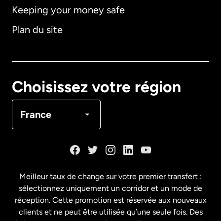
Keeping your money safe
Allemagne
Plan du site
Australie
Canada
English
Choisissez votre région
Canada
Français
France
Danemark
Espagne
Meilleur taux de change sur votre premier transfert :
sélectionnez uniquement un corridor et un mode de
États-Unis
English
réception. Cette promotion est réservée aux nouveaux
clients et ne peut être utilisée qu’une seule fois. Des