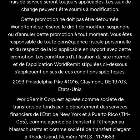
frais de service seront toujours applicables. Les taux de
États-Unis
Español
change peuvent être soumis à modification.
Cette promotion ne doit pas être détournée.
France
WorldRemit se réserve le droit de modifier, suspendre
ou d’annuler cette promotion à tout moment. Vous êtes
responsable de toute conséquence fiscale personnelle
Malaisie
et du respect de la loi applicable en rapport avec cette
promotion. Les conditions d’utilisation du site internet
Nouvelle-Zélande
et de l’application WorldRemit stipulées ci-dessous
s’appliquent en sus de ces conditions spécifiques.
Pays-Bas
2093 Philadelphia Pike #1016, Claymont, DE 19703,
États-Unis.
WorldRemit Corp. est agréée comme société de
Royaume-Uni
transferts de fonds par le département des services
financiers de l’État de New York et à Puerto Rico (TM-
Suède
055), comme agence de transfert à l’étranger au
Massachusetts et comme société de transfert d’argent
à Rhode Island. Numéro NMLS : 1179663.