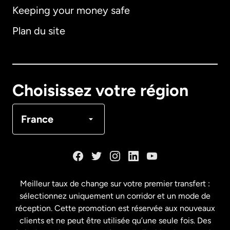
Keeping your money safe
Allemagne
Plan du site
Australie
Canada
English
Choisissez votre région
Canada
Français
France
Danemark
Espagne
Meilleur taux de change sur votre premier transfert :
sélectionnez uniquement un corridor et un mode de
États-Unis
English
réception. Cette promotion est réservée aux nouveaux
clients et ne peut être utilisée qu’une seule fois. Des