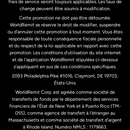
frais de service seront toujours applicables. Les taux de
États-Unis
Español
change peuvent être soumis à modification.
Cette promotion ne doit pas être détournée.
France
WorldRemit se réserve le droit de modifier, suspendre
ou d’annuler cette promotion à tout moment. Vous êtes
responsable de toute conséquence fiscale personnelle
Malaisie
et du respect de la loi applicable en rapport avec cette
promotion. Les conditions d’utilisation du site internet
Nouvelle-Zélande
et de l’application WorldRemit stipulées ci-dessous
s’appliquent en sus de ces conditions spécifiques.
Pays-Bas
2093 Philadelphia Pike #1016, Claymont, DE 19703,
États-Unis.
WorldRemit Corp. est agréée comme société de
Royaume-Uni
transferts de fonds par le département des services
financiers de l’État de New York et à Puerto Rico (TM-
Suède
055), comme agence de transfert à l’étranger au
Massachusetts et comme société de transfert d’argent
à Rhode Island. Numéro NMLS : 1179663.