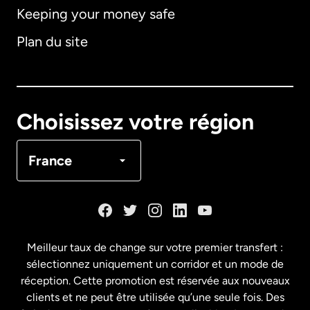
Keeping your money safe
Allemagne
Plan du site
Australie
Canada
English
Choisissez votre région
Canada
Français
France
Danemark
Espagne
Meilleur taux de change sur votre premier transfert :
sélectionnez uniquement un corridor et un mode de
États-Unis
English
réception. Cette promotion est réservée aux nouveaux
clients et ne peut être utilisée qu’une seule fois. Des