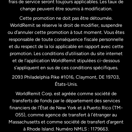
frais de service seront toujours applicables. Les taux de
États-Unis
Español
change peuvent être soumis à modification.
Cette promotion ne doit pas être détournée.
France
WorldRemit se réserve le droit de modifier, suspendre
ou d’annuler cette promotion à tout moment. Vous êtes
responsable de toute conséquence fiscale personnelle
Malaisie
et du respect de la loi applicable en rapport avec cette
promotion. Les conditions d’utilisation du site internet
Nouvelle-Zélande
et de l’application WorldRemit stipulées ci-dessous
s’appliquent en sus de ces conditions spécifiques.
Pays-Bas
2093 Philadelphia Pike #1016, Claymont, DE 19703,
États-Unis.
WorldRemit Corp. est agréée comme société de
Royaume-Uni
transferts de fonds par le département des services
financiers de l’État de New York et à Puerto Rico (TM-
Suède
055), comme agence de transfert à l’étranger au
Massachusetts et comme société de transfert d’argent
à Rhode Island. Numéro NMLS : 1179663.