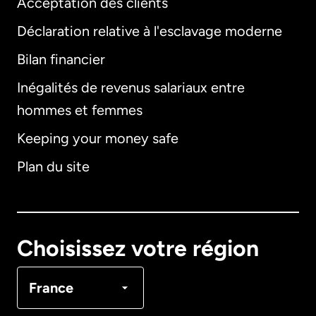
Acceptation des clients
Déclaration relative à l'esclavage moderne
Bilan financier
International
English
Inégalités de revenus salariaux entre
hommes et femmes
Keeping your money safe
Allemagne
Plan du site
Australie
Canada
English
Choisissez votre région
Canada
Français
France