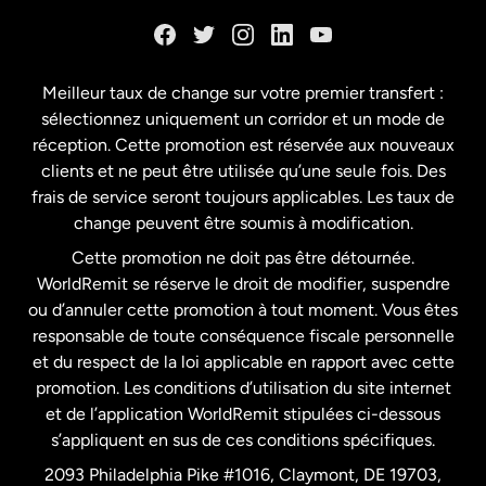
Danemark
Espagne
Meilleur taux de change sur votre premier transfert :
sélectionnez uniquement un corridor et un mode de
États-Unis
English
réception. Cette promotion est réservée aux nouveaux
clients et ne peut être utilisée qu’une seule fois. Des
frais de service seront toujours applicables. Les taux de
États-Unis
Español
change peuvent être soumis à modification.
Cette promotion ne doit pas être détournée.
France
WorldRemit se réserve le droit de modifier, suspendre
ou d’annuler cette promotion à tout moment. Vous êtes
responsable de toute conséquence fiscale personnelle
Malaisie
et du respect de la loi applicable en rapport avec cette
promotion. Les conditions d’utilisation du site internet
Nouvelle-Zélande
et de l’application WorldRemit stipulées ci-dessous
s’appliquent en sus de ces conditions spécifiques.
Pays-Bas
2093 Philadelphia Pike #1016, Claymont, DE 19703,