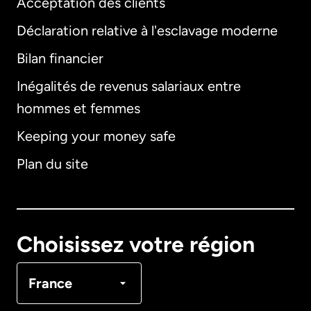
Acceptation des clients
Déclaration relative à l'esclavage moderne
Bilan financier
International
English
Inégalités de revenus salariaux entre
hommes et femmes
Keeping your money safe
Allemagne
Plan du site
Australie
Canada
English
Choisissez votre région
Canada
Français
France