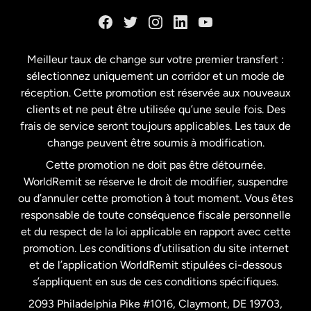
Danemark
Espagne
Meilleur taux de change sur votre premier transfert :
sélectionnez uniquement un corridor et un mode de
États-Unis
English
réception. Cette promotion est réservée aux nouveaux
clients et ne peut être utilisée qu’une seule fois. Des
frais de service seront toujours applicables. Les taux de
États-Unis
Español
change peuvent être soumis à modification.
Cette promotion ne doit pas être détournée.
France
WorldRemit se réserve le droit de modifier, suspendre
ou d’annuler cette promotion à tout moment. Vous êtes
responsable de toute conséquence fiscale personnelle
Malaisie
et du respect de la loi applicable en rapport avec cette
promotion. Les conditions d’utilisation du site internet
Nouvelle-Zélande
et de l’application WorldRemit stipulées ci-dessous
s’appliquent en sus de ces conditions spécifiques.
Pays-Bas
2093 Philadelphia Pike #1016, Claymont, DE 19703,