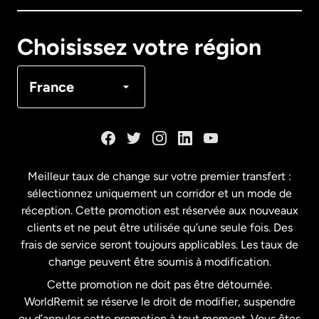
Canada
English
Choisissez votre région
Canada
Français
France
Danemark
Espagne
Meilleur taux de change sur votre premier transfert :
sélectionnez uniquement un corridor et un mode de
États-Unis
English
réception. Cette promotion est réservée aux nouveaux
clients et ne peut être utilisée qu’une seule fois. Des
frais de service seront toujours applicables. Les taux de
États-Unis
Español
change peuvent être soumis à modification.
Cette promotion ne doit pas être détournée.
France
WorldRemit se réserve le droit de modifier, suspendre
ou d’annuler cette promotion à tout moment. Vous êtes