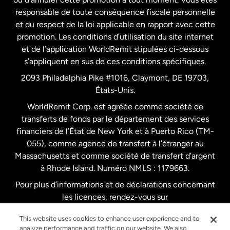
responsable de toute conséquence fiscale personnelle
Malaisie
et du respect de la loi applicable en rapport avec cette
promotion. Les conditions d’utilisation du site internet
Nouvelle-Zélande
et de l’application WorldRemit stipulées ci-dessous
s’appliquent en sus de ces conditions spécifiques.
Pays-Bas
2093 Philadelphia Pike #1016, Claymont, DE 19703,
États-Unis.
WorldRemit Corp. est agréée comme société de
Royaume-Uni
transferts de fonds par le département des services
financiers de l’État de New York et à Puerto Rico (TM-
Suède
055), comme agence de transfert à l’étranger au
Massachusetts et comme société de transfert d’argent
à Rhode Island. Numéro NMLS : 1179663.
Pour plus d’informations et de déclarations concernant
les licences, rendez-vous sur
https://www.worldremit.com/fr/about-us/disclosures
.
This website uses cookies to enhance user experience and to
analyze performance and traffic on our website. We also