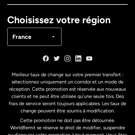
Canada
English
Choisissez votre région
Canada
Français
France
Danemark
Espagne
Meilleur taux de change sur votre premier transfert :
sélectionnez uniquement un corridor et un mode de
États-Unis
English
réception. Cette promotion est réservée aux nouveaux
clients et ne peut être utilisée qu’une seule fois. Des
frais de service seront toujours applicables. Les taux de
États-Unis
Español
change peuvent être soumis à modification.
Cette promotion ne doit pas être détournée.
France
WorldRemit se réserve le droit de modifier, suspendre
ou d’annuler cette promotion à tout moment. Vous êtes