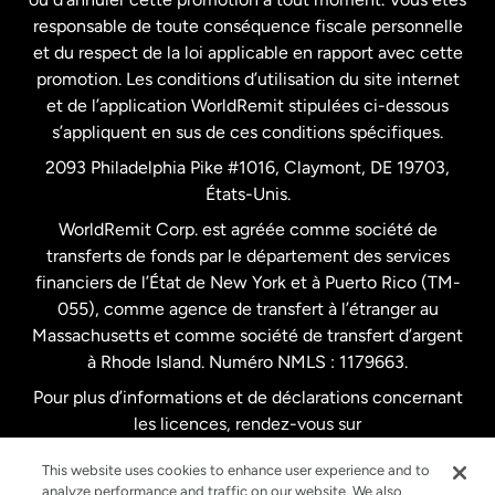
responsable de toute conséquence fiscale personnelle
Malaisie
et du respect de la loi applicable en rapport avec cette
promotion. Les conditions d’utilisation du site internet
Nouvelle-Zélande
et de l’application WorldRemit stipulées ci-dessous
s’appliquent en sus de ces conditions spécifiques.
Pays-Bas
2093 Philadelphia Pike #1016, Claymont, DE 19703,
États-Unis.
WorldRemit Corp. est agréée comme société de
Royaume-Uni
transferts de fonds par le département des services
financiers de l’État de New York et à Puerto Rico (TM-
Suède
055), comme agence de transfert à l’étranger au
Massachusetts et comme société de transfert d’argent
à Rhode Island. Numéro NMLS : 1179663.
Pour plus d’informations et de déclarations concernant
les licences, rendez-vous sur
https://www.worldremit.com/fr/about-us/disclosures
.
This website uses cookies to enhance user experience and to
analyze performance and traffic on our website. We also