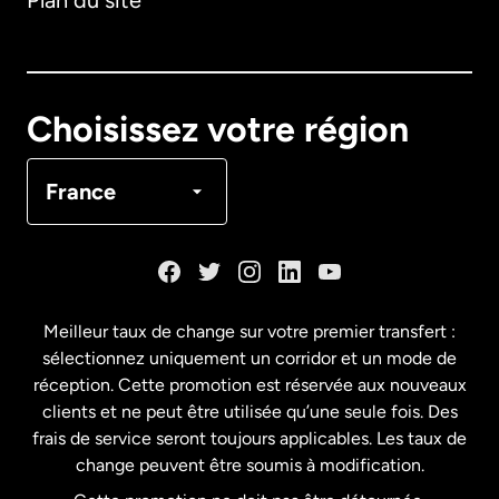
Plan du site
Australie
Canada
English
Choisissez votre région
Canada
Français
France
Danemark
Espagne
Meilleur taux de change sur votre premier transfert :
sélectionnez uniquement un corridor et un mode de
États-Unis
English
réception. Cette promotion est réservée aux nouveaux
clients et ne peut être utilisée qu’une seule fois. Des
frais de service seront toujours applicables. Les taux de
États-Unis
Español
change peuvent être soumis à modification.