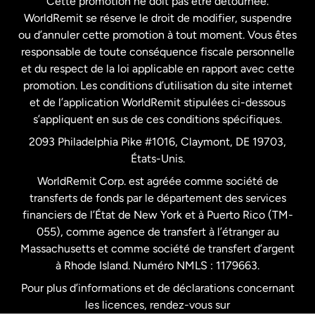
Cette promotion ne doit pas être détournée.
France
WorldRemit se réserve le droit de modifier, suspendre
ou d’annuler cette promotion à tout moment. Vous êtes
responsable de toute conséquence fiscale personnelle
Malaisie
et du respect de la loi applicable en rapport avec cette
promotion. Les conditions d’utilisation du site internet
Nouvelle-Zélande
et de l’application WorldRemit stipulées ci-dessous
s’appliquent en sus de ces conditions spécifiques.
Pays-Bas
2093 Philadelphia Pike #1016, Claymont, DE 19703,
États-Unis.
WorldRemit Corp. est agréée comme société de
Royaume-Uni
transferts de fonds par le département des services
financiers de l’État de New York et à Puerto Rico (TM-
Suède
055), comme agence de transfert à l’étranger au
Massachusetts et comme société de transfert d’argent
à Rhode Island. Numéro NMLS : 1179663.
Pour plus d’informations et de déclarations concernant
les licences, rendez-vous sur