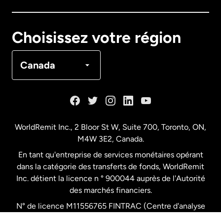
Canada
English
Choisissez votre région
Canada
Français
Canada
Danemark
Espagne
WorldRemit Inc., 2 Bloor St W, Suite 700, Toronto, ON,
M4W 3E2, Canada.
États-Unis
English
En tant qu'entreprise de services monétaires opérant
dans la catégorie des transferts de fonds, WorldRemit
États-Unis
Español
Inc. détient la licence n ° 900044 auprès de l'Autorité
des marchés financiers.
N° de licence M11556765 FINTRAC (Centre d'analyse
France
des opérations et déclarations financières du Canada)