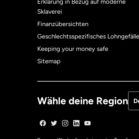
Erklärung in Bezug auf moderne
Int
Sklaverei
Finanzübersichten
Geschlechtsspezifisches Lohngefäll
Aus
Keeping your money safe
Dä
Sitemap
Deu
Fra
Wähle deine Region
D
Ka
Ka