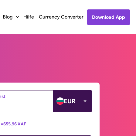
Blog
Hilfe
Currency Converter
Download App
est
EUR
 =
655.96 XAF