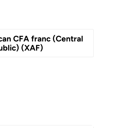
can CFA franc (Central
ublic) (XAF)