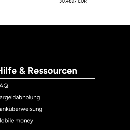
30.4897 EUR
Hilfe & Ressourcen
FAQ
argeldabholung
anküberweisung
obile money