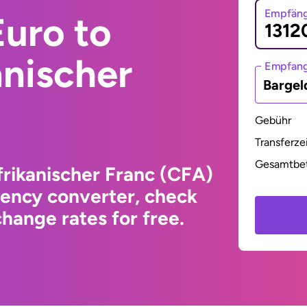
Empfäng
uro to
anischer
Empfan
Bargel
Gebühr
Transferze
Gesamtbe
frikanischer Franc (CFA)
rency converter, check
hange rates for free.