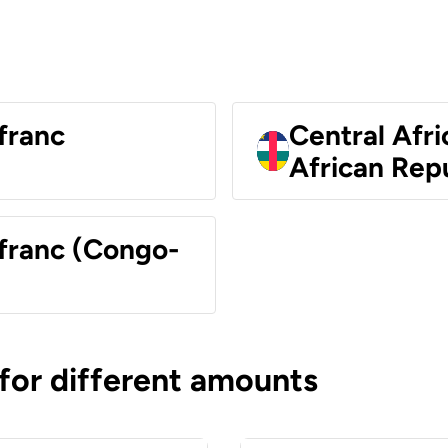
franc
Central Afri
African Rep
 franc (Congo-
 for different amounts