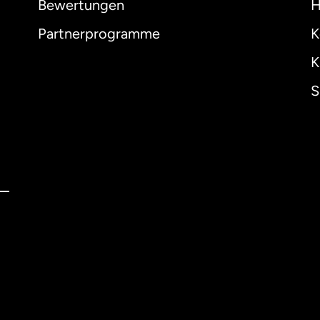
Bewertungen
H
Partnerprogramme
K
K
S