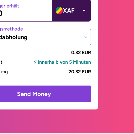
er erhält
XAF
gsmethode
dabholung
0.32 EUR
it
⚡ Innerhalb von 5 Minuten
trag
20.32 EUR
Send Money