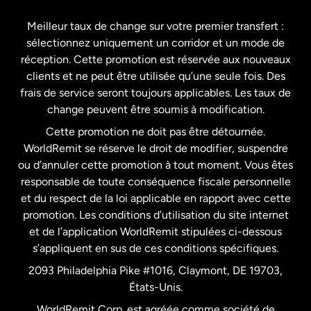
Espagne
Meilleur taux de change sur votre premier transfert :
sélectionnez uniquement un corridor et un mode de
États-Unis
English
réception. Cette promotion est réservée aux nouveaux
clients et ne peut être utilisée qu’une seule fois. Des
frais de service seront toujours applicables. Les taux de
États-Unis
Español
change peuvent être soumis à modification.
Cette promotion ne doit pas être détournée.
France
WorldRemit se réserve le droit de modifier, suspendre
ou d’annuler cette promotion à tout moment. Vous êtes
responsable de toute conséquence fiscale personnelle
Malaisie
et du respect de la loi applicable en rapport avec cette
promotion. Les conditions d’utilisation du site internet
Nouvelle-Zélande
et de l’application WorldRemit stipulées ci-dessous
s’appliquent en sus de ces conditions spécifiques.
Pays-Bas
2093 Philadelphia Pike #1016, Claymont, DE 19703,
États-Unis.
WorldRemit Corp. est agréée comme société de