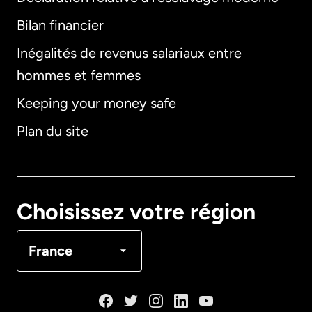
Bilan financier
International
English
Inégalités de revenus salariaux entre
hommes et femmes
Keeping your money safe
Allemagne
Plan du site
Australie
Canada
English
Choisissez votre région
Canada
Français
France
Danemark