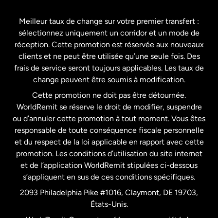
Espagne
Meilleur taux de change sur votre premier transfert :
sélectionnez uniquement un corridor et un mode de
États-Unis
English
réception. Cette promotion est réservée aux nouveaux
clients et ne peut être utilisée qu’une seule fois. Des
frais de service seront toujours applicables. Les taux de
États-Unis
Español
change peuvent être soumis à modification.
Cette promotion ne doit pas être détournée.
France
WorldRemit se réserve le droit de modifier, suspendre
ou d’annuler cette promotion à tout moment. Vous êtes
responsable de toute conséquence fiscale personnelle
Malaisie
et du respect de la loi applicable en rapport avec cette
promotion. Les conditions d’utilisation du site internet
Nouvelle-Zélande
et de l’application WorldRemit stipulées ci-dessous
s’appliquent en sus de ces conditions spécifiques.
Pays-Bas
2093 Philadelphia Pike #1016, Claymont, DE 19703,
États-Unis.