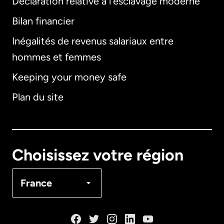
Déclaration relative à l'esclavage moderne
Bilan financier
International
English
Inégalités de revenus salariaux entre
hommes et femmes
Keeping your money safe
Allemagne
Plan du site
Australie
Canada
English
Choisissez votre région
Canada
Français
France
Danemark