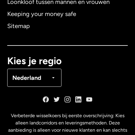
Loonkloof tussen mannen en vrouwen
Keeping your money safe
Australië
Sitemap
Canada
English
Canada
Français
Kies je regio
Denemarken
Nederland
Duitsland
Frankrijk
Verbeterde wisselkoers bij eerste overschrijving: Kies
alleen landcorridors en leveringsmethoden. Deze
Maleisië
aanbieding is alleen voor nieuwe klanten en kan slechts