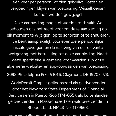
één keer per persoon worden gebruikt. Kosten en
vergoedingen blijven van toepassing. Wisselkoersen
Nederland
kunnen worden gewijzigd.
Deze aanbieding mag niet worden misbruikt. We
Nieuw-Zeeland
behouden ons het recht voor om deze aanbieding op
elk moment te wijzigen, op te schorten of te annuleren.
Je bent aansprakelijk voor eventuele persoonlijke
Spanje
fiscale gevolgen en de naleving van de relevante
wetgeving met betrekking tot deze aanbieding. Naast
Verenigd Koninkrijk
deze specifieke Algemene voorwaarden zijn onze
algemene website- en appvoorwaarden van toepassing.
Verenigde Staten
English
2093 Philadelphia Pike #1016, Claymont, DE 19703, VS.
WorldRemit Corp. is gelicenseerd als geldverzender
door het New York State Department of Financial
Verenigde Staten
Español
Services en in Puerto Rico (TM-055), als buitenlandse
geldverzender in Massachusetts en valutaverzender in
Zweden
Rhode Island. NMLS No. 1179663.
Voor aanvullende informatie over licentiegevingen en