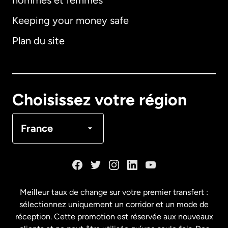
hommes et femmes
Keeping your money safe
Allemagne
Plan du site
Australie
Canada
English
Choisissez votre région
Canada
Français
France
Danemark
Espagne
Meilleur taux de change sur votre premier transfert :
sélectionnez uniquement un corridor et un mode de
États-Unis
English
réception. Cette promotion est réservée aux nouveaux