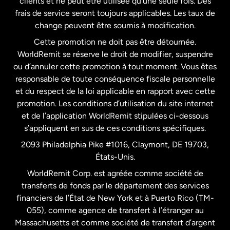
clients et ne peut être utilisée qu’une seule fois. Des
frais de service seront toujours applicables. Les taux de
États-Unis
Español
change peuvent être soumis à modification.
Cette promotion ne doit pas être détournée.
France
WorldRemit se réserve le droit de modifier, suspendre
ou d’annuler cette promotion à tout moment. Vous êtes
responsable de toute conséquence fiscale personnelle
Malaisie
et du respect de la loi applicable en rapport avec cette
promotion. Les conditions d’utilisation du site internet
Nouvelle-Zélande
et de l’application WorldRemit stipulées ci-dessous
s’appliquent en sus de ces conditions spécifiques.
Pays-Bas
2093 Philadelphia Pike #1016, Claymont, DE 19703,
États-Unis.
WorldRemit Corp. est agréée comme société de
Royaume-Uni
transferts de fonds par le département des services
financiers de l’État de New York et à Puerto Rico (TM-
Suède
055), comme agence de transfert à l’étranger au
Massachusetts et comme société de transfert d’argent