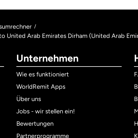
sumrechner
/
) to United Arab Emirates Dirham (United Arab Emi
Unternehmen
Wie es funktioniert
WorldRemit Apps
B
Über uns
B
Jobs - wir stellen ein!
M
Bewertungen
H
Partnerprogramme
K