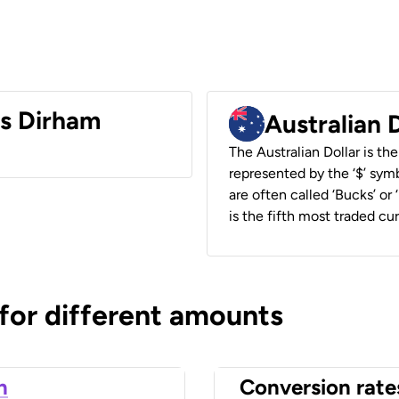
es Dirham
Australian 
The Australian Dollar is the
represented by the ‘$’ symb
are often called ‘Bucks’ or
is the fifth most traded cu
 for different amounts
n
Conversion rate