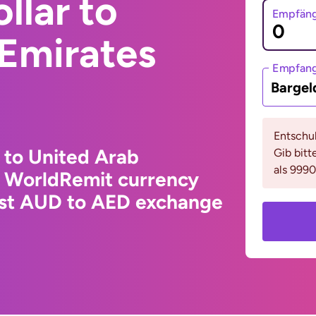
llar to
Empfäng
 Emirates
Empfan
Bargel
Entschul
r to United Arab
Gib bitt
als 9990
e WorldRemit currency
test AUD to AED exchange