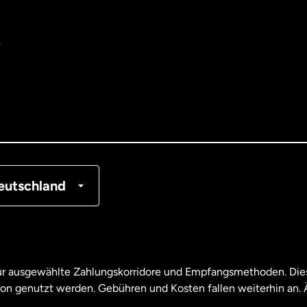
e
tralien
nemark
tschland
nkreich
eutschland
nada
English
nada
Français
nur ausgewählte Zahlungskorridore und Empfangsmethoden. Dies
son genutzt werden. Gebühren und Kosten fallen weiterhin an
aysia