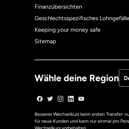
Finanzübersichten
Geschlechtsspezifisches Lohngefäll
Aus
Keeping your money safe
Dä
Sitemap
Deu
Fra
Wähle deine Region
D
Ka
Ka
Besserer Wechselkurs beim ersten Transfer: 
für neue Kunden und kann nur einmal pro Per
Mal
Wechselkurs vorbehalten.