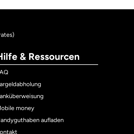
rates)
Hilfe & Ressourcen
FAQ
argeldabholung
anküberweisung
obile money
andyguthaben aufladen
ontakt