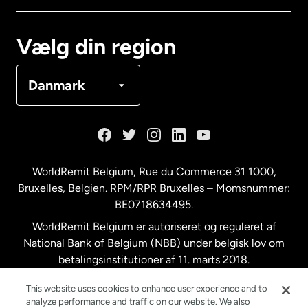
Canada
Français
Vælg din region
Danmark
Danmark
Frankrig
Holland
WorldRemit Belgium,
Rue du Commerce 31 1000
,
Bruxelles, Belgien. RPM/RPR Bruxelles – Momsnummer:
Malaysia
BE0718634495.
WorldRemit Belgium er autoriseret og reguleret af
New Zealand
National Bank of Belgium (NBB) under belgisk lov om
betalingsinstitutioner af 11. marts 2018.
Registreringsnummer: 718634495.
Spanien
This website uses cookies to enhance user experience and to
analyze performance and traffic on our website. We also