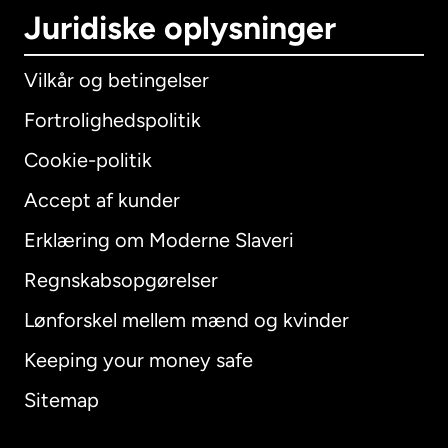
Juridiske oplysninger
Vilkår og betingelser
Fortrolighedspolitik
Cookie-politik
Accept af kunder
Erklæring om Moderne Slaveri
International
English
Regnskabsopgørelser
Lønforskel mellem mænd og kvinder
Keeping your money safe
Australien
Sitemap
Canada
English