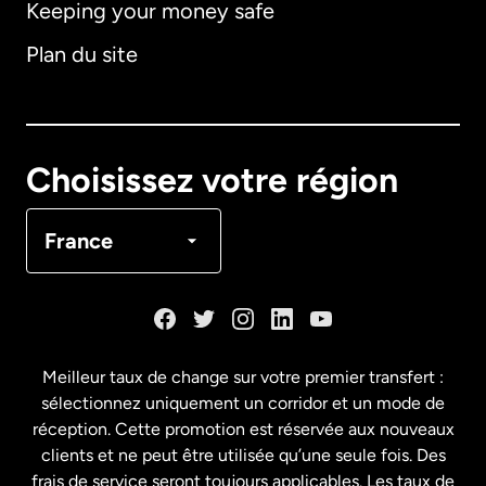
Keeping your money safe
Allemagne
Plan du site
Australie
Canada
English
Choisissez votre région
Canada
Français
France
Danemark
Espagne
Meilleur taux de change sur votre premier transfert :
sélectionnez uniquement un corridor et un mode de
États-Unis
English
réception. Cette promotion est réservée aux nouveaux
clients et ne peut être utilisée qu’une seule fois. Des
frais de service seront toujours applicables. Les taux de