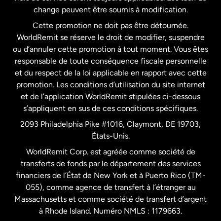
États-Unis
Español
change peuvent être soumis à modification.
Cette promotion ne doit pas être détournée.
France
WorldRemit se réserve le droit de modifier, suspendre
ou d’annuler cette promotion à tout moment. Vous êtes
responsable de toute conséquence fiscale personnelle
Malaisie
et du respect de la loi applicable en rapport avec cette
promotion. Les conditions d’utilisation du site internet
Nouvelle-Zélande
et de l’application WorldRemit stipulées ci-dessous
s’appliquent en sus de ces conditions spécifiques.
Pays-Bas
2093 Philadelphia Pike #1016, Claymont, DE 19703,
États-Unis.
WorldRemit Corp. est agréée comme société de
Royaume-Uni
transferts de fonds par le département des services
financiers de l’État de New York et à Puerto Rico (TM-
Suède
055), comme agence de transfert à l’étranger au
Massachusetts et comme société de transfert d’argent
à Rhode Island. Numéro NMLS : 1179663.