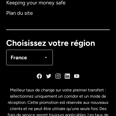
Keeping your money safe
Allemagne
Plan du site
Australie
Canada
English
Choisissez votre région
Canada
Français
France
Danemark
Espagne
Meilleur taux de change sur votre premier transfert :
sélectionnez uniquement un corridor et un mode de
États-Unis
English
réception. Cette promotion est réservée aux nouveaux
clients et ne peut être utilisée qu’une seule fois. Des
frais de service seront toujours applicables. Les taux de