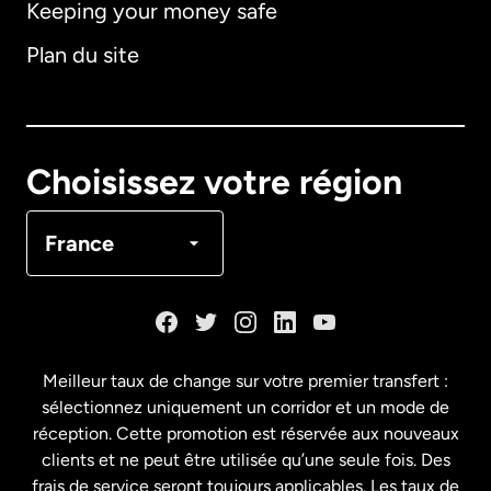
Keeping your money safe
Allemagne
Plan du site
Australie
Canada
English
Choisissez votre région
Canada
Français
France
Danemark
Espagne
Meilleur taux de change sur votre premier transfert :
sélectionnez uniquement un corridor et un mode de
États-Unis
English
réception. Cette promotion est réservée aux nouveaux
clients et ne peut être utilisée qu’une seule fois. Des
frais de service seront toujours applicables. Les taux de