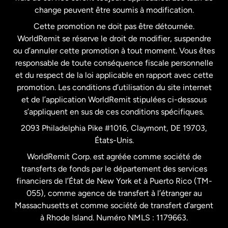
États-Unis
Español
change peuvent être soumis à modification.
Cette promotion ne doit pas être détournée.
France
WorldRemit se réserve le droit de modifier, suspendre
ou d’annuler cette promotion à tout moment. Vous êtes
responsable de toute conséquence fiscale personnelle
Malaisie
et du respect de la loi applicable en rapport avec cette
promotion. Les conditions d’utilisation du site internet
Nouvelle-Zélande
et de l’application WorldRemit stipulées ci-dessous
s’appliquent en sus de ces conditions spécifiques.
Pays-Bas
2093 Philadelphia Pike #1016, Claymont, DE 19703,
États-Unis.
WorldRemit Corp. est agréée comme société de
Royaume-Uni
transferts de fonds par le département des services
financiers de l’État de New York et à Puerto Rico (TM-
Suède
055), comme agence de transfert à l’étranger au
Massachusetts et comme société de transfert d’argent
à Rhode Island. Numéro NMLS : 1179663.